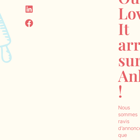
Lo
It
arr
su
An
!
Nous
sommes
ravis
d’annonc
que