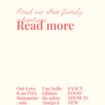
Read our other family
adventures
Read more
Oui Love
Une belle
FANCY
It au FHA
édition
FOOD
Singapour
du salon
SHOW IN
: une
Anuga à
NEW