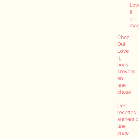
Lov
It
en
mag
Chez
Oui
Love
It
,
nous
croyons
en
une
chose
:
Des
recettes
authentiq
une
vraie