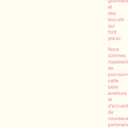
gourmand
et
des
biscuits
qui
font
plaisir.
Nous
sommes
impatient
de
poursuiv
cette
belle
aventure
et
d’accueill
de
nouveau
partenair