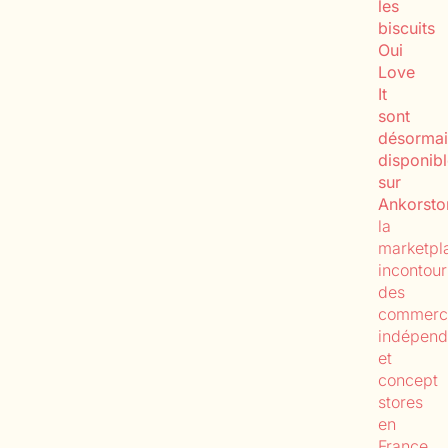
les
biscuits
Oui
Love
It
sont
désormai
disponib
sur
Ankorsto
la
marketpl
incontou
des
commerc
indépend
et
concept
stores
en
France