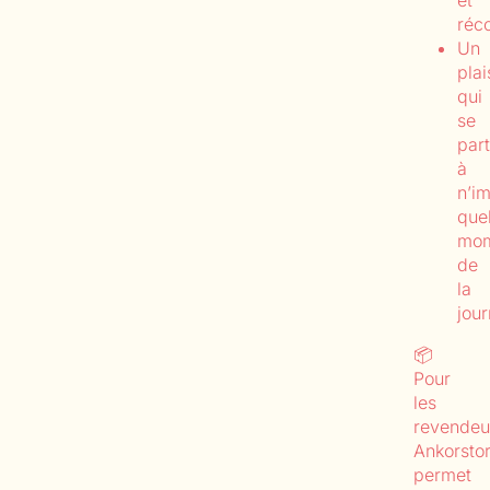
réc
Un
plai
qui
se
par
à
n’i
que
mom
de
la
jou
📦
Pour
les
revendeu
Ankorsto
permet