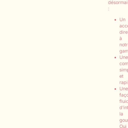
désormai
:
Un
acc
dire
à
not
ga
Une
co
sim
et
rap
Une
faç
flui
d’in
la
gou
Oui