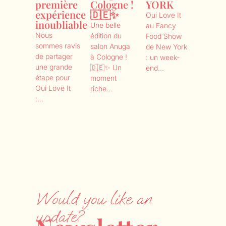
première
Cologne !
YORK
expérience
🇩🇪✨
Oui Love It
inoubliable
Une belle
au Fancy
Nous
édition du
Food Show
sommes ravis
salon Anuga
de New York
de partager
à Cologne !
: un week-
une grande
🇩🇪✨ Un
end...
étape pour
moment
Oui Love It
riche...
:...
Would you like an
update?