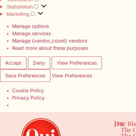
Statistieken
Marketing
Manage options
Manage services
Manage {vendor_count} vendors
Read more about these purposes
Accept
Deny
View Preferences
Save Preferences
View Preferences
Cookie Policy
Privacy Policy
Our Bis
FR
The O
The C