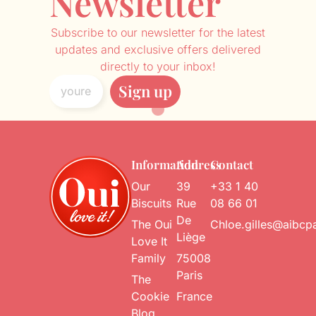
Newsletter
Subscribe to our newsletter for the latest
updates and exclusive offers delivered
directly to your inbox!
Sign up
Information
Address
Contact
Our
39
+33 1 40
Biscuits
Rue
08 66 01
De
The Oui
Chloe.gilles@aibcp
Liège
Love It
Family
75008
Paris
The
Cookie
France
Blog