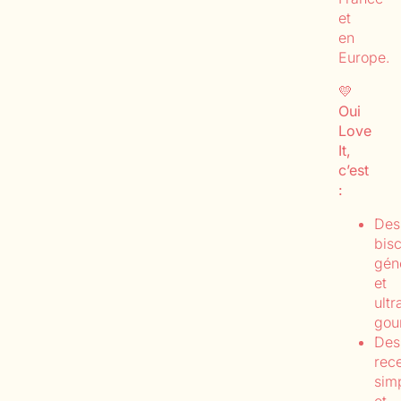
et
en
Europe.
💛
Oui
Love
It,
c’est
:
Des
bisc
gén
et
ultr
gou
Des
rece
sim
et